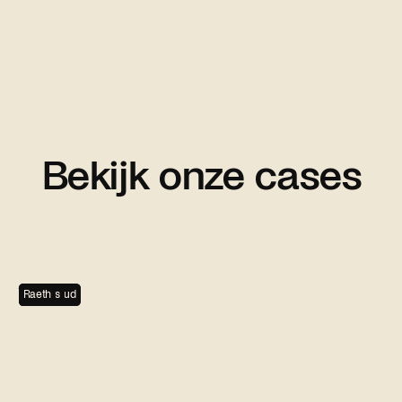
Bekijk onze cases
Zwartwoud
Goodzo
Zwartwoud
Kiekens
Raeth