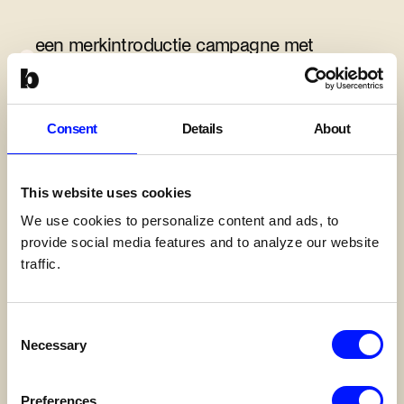
een merkintroductie campagne met
shortform video’s
social posts en ads gericht op zichtbaarheid
Consent
Details
About
en merkbeleving
ontwerp en realisatie van de corporate
This website uses cookies
website en werken-bij-website in Webflow
We use cookies to personalize content and ads, to
een component based no-code opzet, zodat
provide social media features and to analyze our website
het team zelfstandig kan doorontwikkelen
traffic.
doorvertaling naar signing, fysieke middelen
Consent
en parkbeleving
Necessary
Selection
Preferences