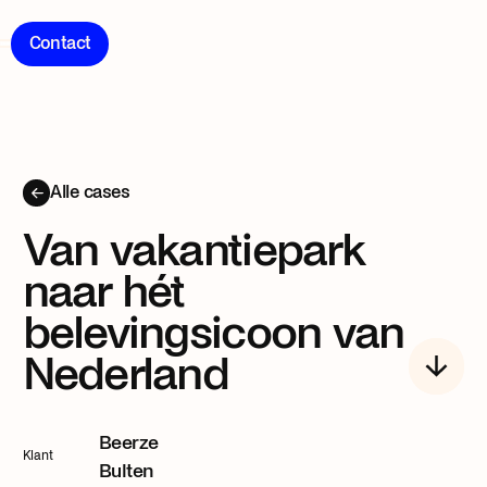
Contact
Over
Bunch
Methode
Alle cases
Van vakantiepark
Over
naar hét
Bunch
belevingsicoon van
Werken
Nederland
bij
Bunch
Beerze
Contact
Klant
Bulten