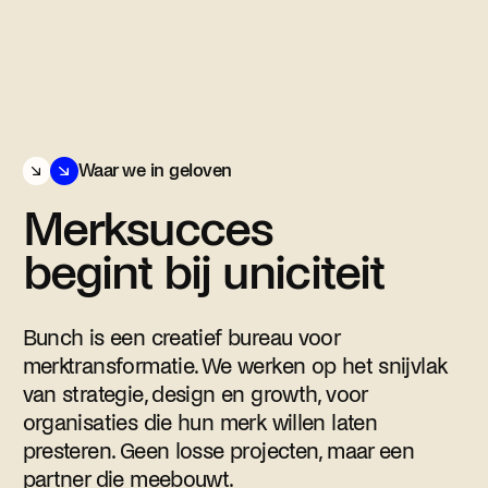
Ons
werk
Cases
Explore
Waar we in geloven
Merksucces
begint bij uniciteit
inkedIn
nstagram
Bunch is een creatief bureau voor
merktransformatie. We werken op het snijvlak
van strategie, design en growth, voor
organisaties die hun merk willen laten
presteren. Geen losse projecten, maar een
partner die meebouwt.