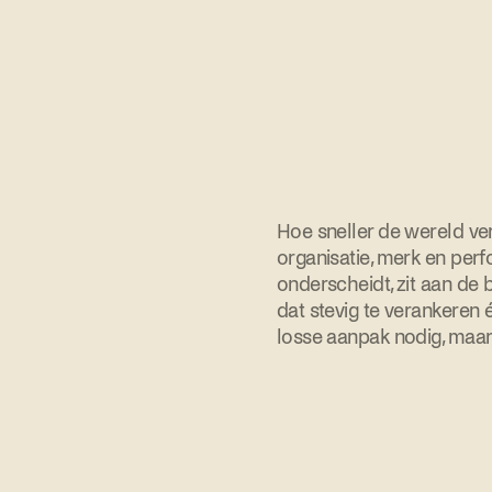
Insight
Een merk
is geen
Hoe sneller de wereld ve
marketing.
organisatie, merk en perf
Een merk
geeft
onderscheidt, zit aan de b
richting.
dat stevig te verankeren
losse aanpak nodig, maar
Vacature
Content
Strateeg