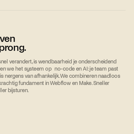
jven
sprong.
snel verandert, is wendbaarheid je onderscheidend
n we het systeem op no-code en AI: je team past
n is nergens van afhankelijk. We combineren naadloos
krachtig fundament in Webflow en Make. Sneller
ler bijsturen.