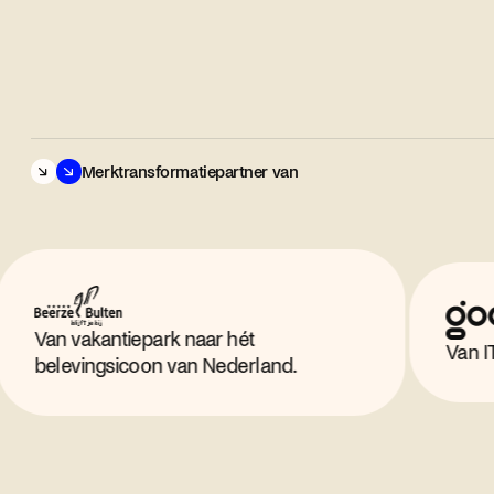
Merktransformatiepartner van
vakantiepark naar hét
Van IT consulta
vingsicoon van Nederland.