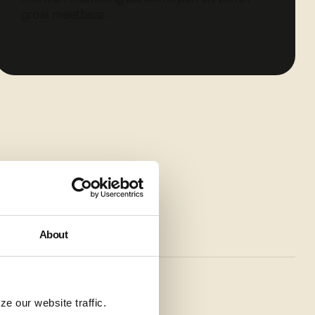
groei meetbaar.
About
e our website traffic.