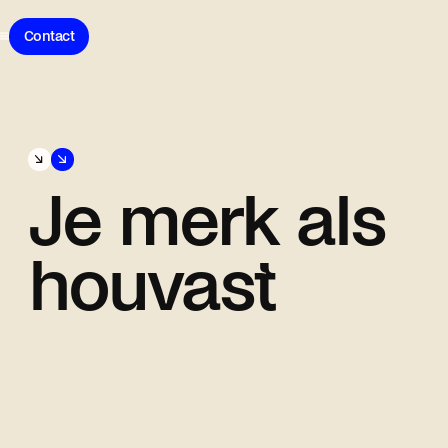
Contact
Over Bunch
Ons werk
Featured
Methode
Cases
Je merk als
Over
Explore
Bunch
houvast
Werken
bij
LinkedIn
Bunch
Instagram
Contact