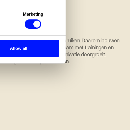
Marketing
t.
t pas.
als jij het zelf kunt blijven gebruiken. Daarom bouwen
 je. We activeren je in-house team met trainingen en
Allow all
erankerd blijft terwijl je organisatie doorgroeit.
 meer eigenaarschap van binnen.