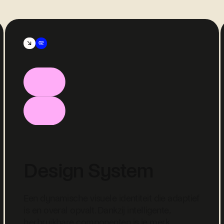
02
Design System
Een dynamische visuele identiteit die adaptief
is en overal opvalt. Dankzij intelligente,
herbruikbare componenten is je merk