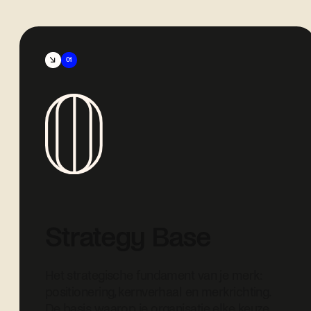
01
Strategy Base
Het strategische fundament van je merk:
positionering, kernverhaal en merkrichting.
De basis waarop je organisatie elke keuze,