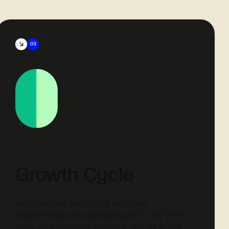
03
Growth Cycle
Een continue leercyclus van data,
experimenten en optimalisatie. Zo blijf je je
merk en marketing aanscherpen en wordt